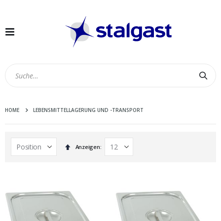
Navigation
umschalten
Suc
HOME
LEBENSMITTELLAGERUNG UND -TRANSPORT
In
Anzeigen
absteigender
Reihenfolge