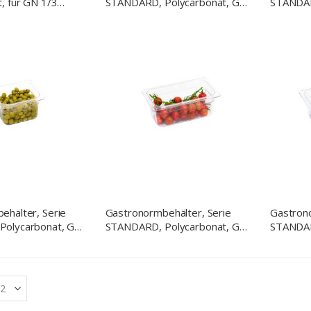
, für GN 1/3
STANDARD, Polycarbonat, GN
STANDAR
1/9 (65 mm)
1/9 (10
ehälter, Serie
Gastronormbehälter, Serie
Gastrono
Polycarbonat, GN
STANDARD, Polycarbonat, GN
STANDAR
)
1/4 (150 mm)
1/3 (65