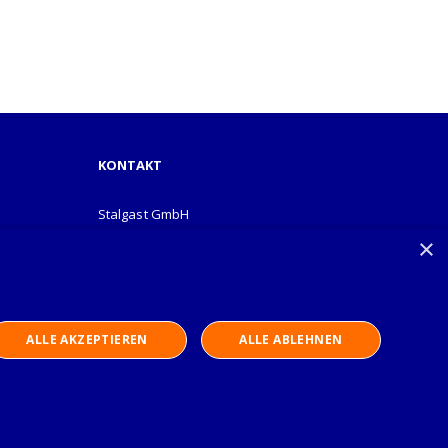
KONTAKT
Stalgast GmbH
Mary-Somerville-Str.6
×
28359 Bremen
info@stalgast.de
+49 421 408844-0
ALLE AKZEPTIEREN
ALLE ABLEHNEN