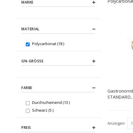
Polycarbonat
MARKE
Behälter
MATERIAL
items
Polycarbonat
18
GN-GRÖSSE
FARBE
Gastronormb
STANDARD, 
items
1/6 (100 mm
Durchscheinend
13
items
Schwarz
5
Anzeigen
PREIS