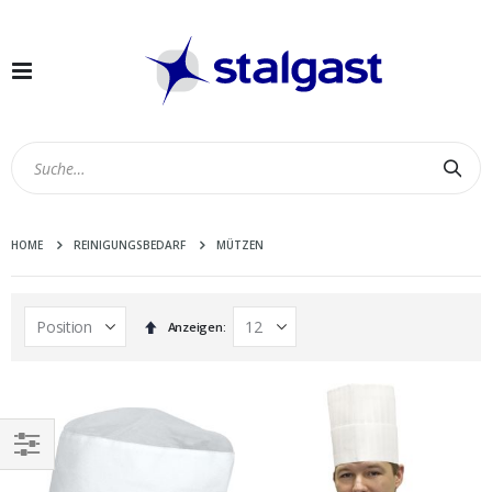
Navigation
umschalten
Suc
HOME
REINIGUNGSBEDARF
MÜTZEN
In
Anzeigen
absteigender
Reihenfolge
EINKAUFEN