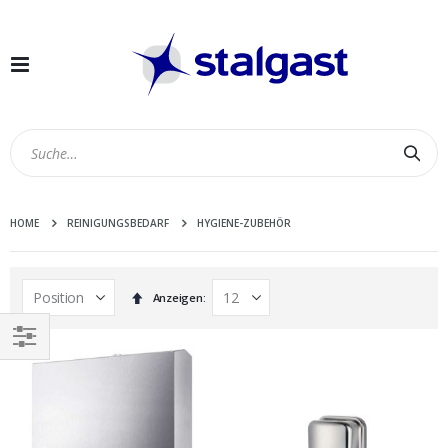
Navigation
umschalten
Suc
HOME
REINIGUNGSBEDARF
HYGIENE-ZUBEHÖR
In
Anzeigen
absteigender
Reihenfolge
EINKAUFEN
NACH