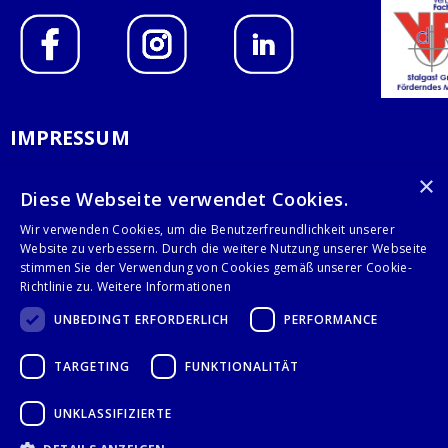
IMPRESSUM
DATENSCHUTZERKLÄRUNG
×
Diese Webseite verwendet Cookies.
AGB
Wir verwenden Cookies, um die Benutzerfreundlichkeit unserer
Website zu verbessern. Durch die weitere Nutzung unserer Webseite
KONTAKT
stimmen Sie der Verwendung von Cookies gemäß unserer Cookie-
Richtlinie zu.
Weitere Informationen
Stalgast GmbH
UNBEDINGT ERFORDERLICH
PERFORMANCE
Mary-Somerville-Str.6
28359 Bremen
TARGETING
FUNKTIONALITÄT
info@stalgast.de
+49 421 408844-0
UNKLASSIFIZIERTE