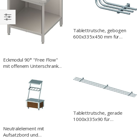
EINKAUFEN
Tablettrutsche, gebogen
NACH
600x335x450 mm für
Speisenausgabesysteme
Eckmodul 90° "Free Flow"
mit offenem Unterschrank
785x785x880 mm,
Granitdeckplatte "Standard
G1"
Tablettrutsche, gerade
1000x335x90 für
Speisenausgabesysteme
Neutralelement mit
Aufsatzbord und