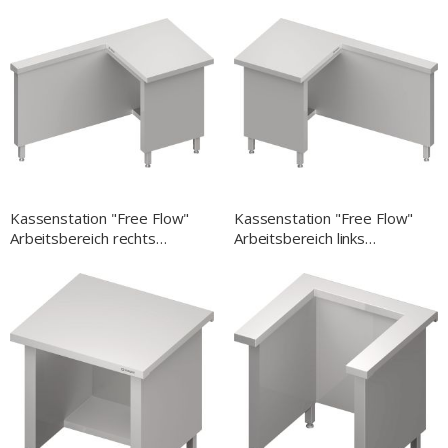
Besteckausgabe, fahrbar mit
Dekorplatten 860x575x1580
mm für
Speisenausgabesysteme
Kassenstation "Free Flow"
Kassenstation "Free Flow"
Arbeitsbereich rechts
Arbeitsbereich links
1400x750x880 mm,
1400x750x880 mm,
Granitabdeckung "Standard
Granitabdeckung "Standard
G1"
G1"