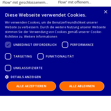
Flow" mit offenem
Flow" mit geschlossenem
Unterschrank 785x785x880
Unterschrank 785x785x880
×
mm, Granitdeckplatte
mm, Granitabdeckung
Diese Webseite verwendet Cookies.
"Standard G1"
"Standard G1"
Wir verwenden Cookies, um die Benutzerfreundlichkeit unserer
Website zu verbessern. Durch die weitere Nutzung unserer Webseite
stimmen Sie der Verwendung von Cookies gemäß unserer Cookie-
Richtlinie zu.
Weitere Informationen
UNBEDINGT ERFORDERLICH
PERFORMANCE
TARGETING
FUNKTIONALITÄT
UNKLASSIFIZIERTE
DETAILS ANZEIGEN
ALLE AKZEPTIEREN
ALLE ABLEHNEN
Inneneckmodul 45° "Free
Ausseneckmodul 45° "Free
Flow" mit offenem
Flow" mit geschlossenem