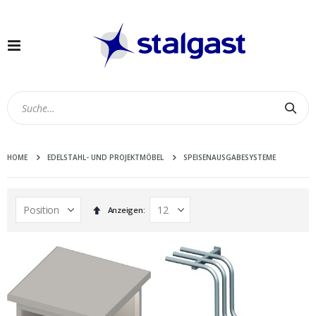
Navigation
umschalten
Suc
HOME
EDELSTAHL- UND PROJEKTMÖBEL
SPEISENAUSGABESYSTEME
In
Anzeigen
absteigender
Reihenfolge