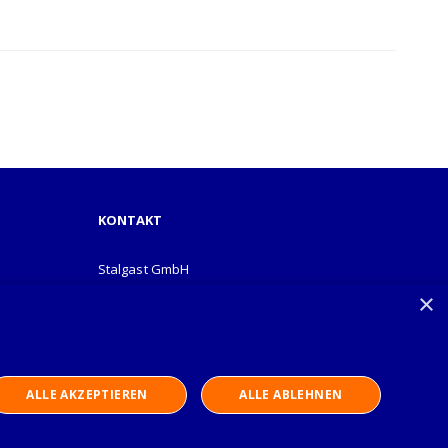
KONTAKT
Stalgast GmbH
Mary-Somerville-Str.6
×
28359 Bremen
info@stalgast.de
+49 421 408844-0
ALLE AKZEPTIEREN
ALLE ABLEHNEN