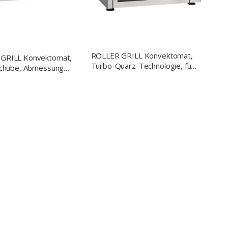
ROLLER GRILL Konvektomat,
GRILL Konvektomat,
Turbo-Quarz-Technologie, fünf
schübe, Abmessung
Funktionen, Abmessung 550 x
50 x 355 mm (BxTxH)
550 x 335 mm (BxTxH)