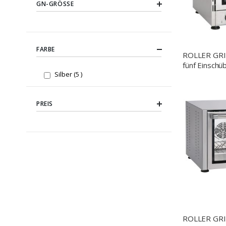
GN-GRÖSSE
FARBE
ROLLER GRI
fünf Einsch
items
Silber
5
370 x 535 
(BxTxH)
PREIS
ROLLER GRI