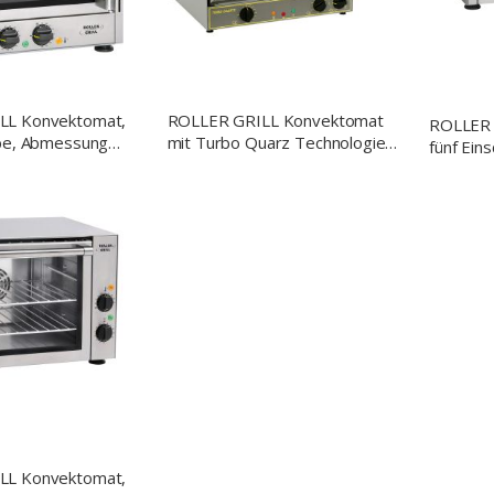
LL Konvektomat,
ROLLER GRILL Konvektomat
ROLLER 
übe, Abmessung
mit Turbo Quarz Technologie,
fünf Ein
x 495 mm mm
Abmessung 595 x 610 x 590
550 x 5
mm (BxTxH)
LL Konvektomat,