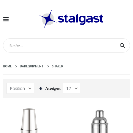
Navigation
umschalten
Suc
HOME
BAREQUIPMENT
SHAKER
In
Anzeigen
absteigender
Reihenfolge