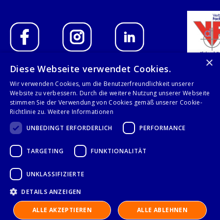
×
Diese Webseite verwendet Cookies.
IMPRESSUM
Wir verwenden Cookies, um die Benutzerfreundlichkeit unserer
Website zu verbessern. Durch die weitere Nutzung unserer Webseite
DATENSCHUTZERKLÄRUNG
stimmen Sie der Verwendung von Cookies gemäß unserer Cookie-
Richtlinie zu.
Weitere Informationen
AGB
UNBEDINGT ERFORDERLICH
PERFORMANCE
KONTAKT
TARGETING
FUNKTIONALITÄT
Stalgast GmbH
UNKLASSIFIZIERTE
Mary-Somerville-Str.6
DETAILS ANZEIGEN
28359 Bremen
info@stalgast.de
ALLE AKZEPTIEREN
ALLE ABLEHNEN
+49 421 408844-0