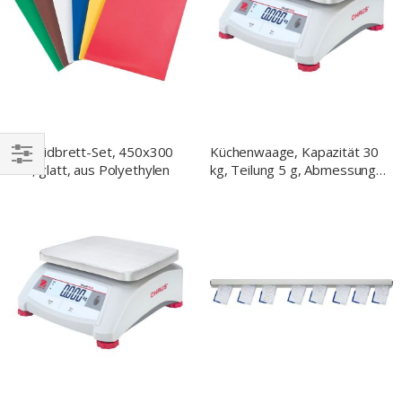
Schneidbrett-Set, 450x300
Küchenwaage, Kapazität 30
mm, glatt, aus Polyethylen
kg, Teilung 5 g, Abmessung
EINKAUFEN
255 x 305 x 115 mm
NACH
(BxTxH)