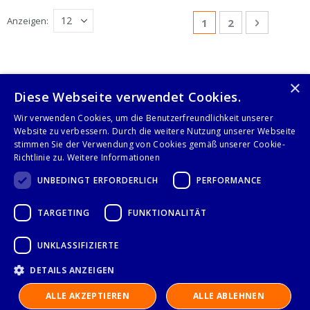
Seite
Anzeigen
Sie lesen gerade Sei
Seite
Seite
Weiter
1
2
×
Diese Webseite verwendet Cookies.
Folge uns auf
Wir verwenden Cookies, um die Benutzerfreundlichkeit unserer
Website zu verbessern. Durch die weitere Nutzung unserer Webseite
stimmen Sie der Verwendung von Cookies gemäß unserer Cookie-
Richtlinie zu.
Weitere Informationen
UNBEDINGT ERFORDERLICH
PERFORMANCE
TARGETING
FUNKTIONALITÄT
IMPRESSUM
UNKLASSIFIZIERTE
DATENSCHUTZERKLÄRUNG
DETAILS ANZEIGEN
ALLE AKZEPTIEREN
ALLE ABLEHNEN
AGB