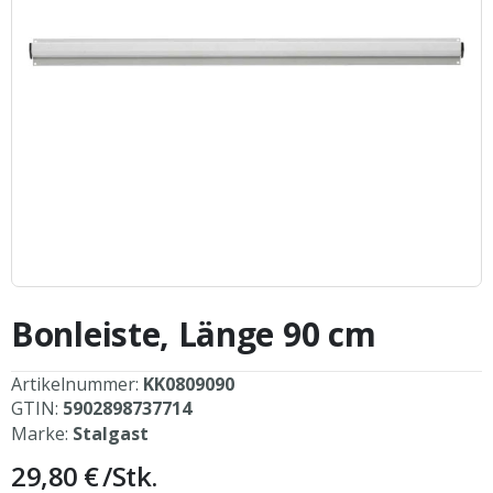
Zum
Anfang
Bonleiste, Länge 90 cm
der
Bildergalerie
springen
Artikelnummer:
KK0809090
GTIN:
5902898737714
Marke:
Stalgast
29,80 €
/Stk.