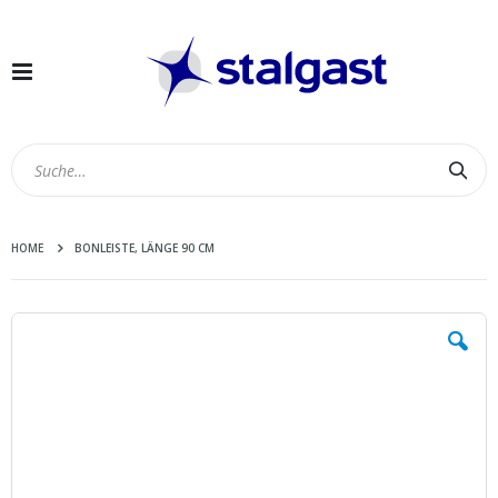
Navigation
umschalten
Suc
HOME
BONLEISTE, LÄNGE 90 CM
Zum
Ende
der
Bildergalerie
springen