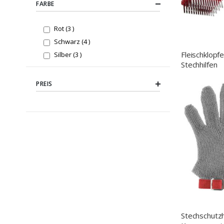
FARBE
items
Rot
3
items
Schwarz
4
Fleischklopfe
items
Silber
3
Stechhilfen
PREIS
Stechschutz