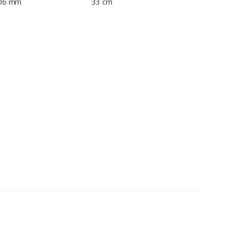
406 mm
33 cm