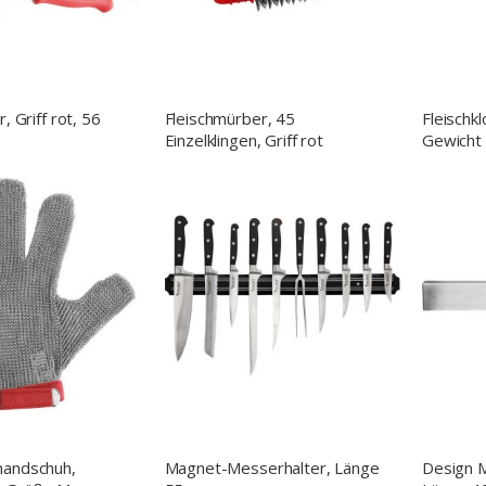
r, Griff rot, 56
Fleischmürber, 45
Fleischkl
Einzelklingen, Griff rot
Gewicht 
handschuh,
Magnet-Messerhalter, Länge
Design 