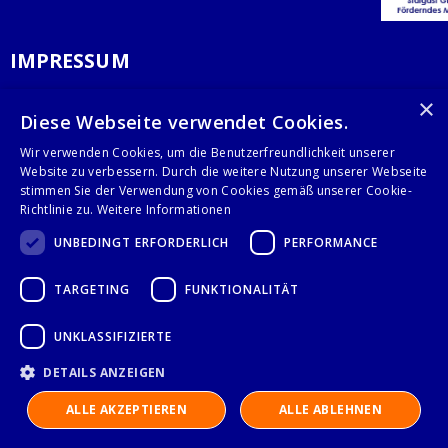
IMPRESSUM
DATENSCHUTZERKLÄRUNG
×
Diese Webseite verwendet Cookies.
AGB
Wir verwenden Cookies, um die Benutzerfreundlichkeit unserer
Website zu verbessern. Durch die weitere Nutzung unserer Webseite
KONTAKT
stimmen Sie der Verwendung von Cookies gemäß unserer Cookie-
Richtlinie zu.
Weitere Informationen
Stalgast GmbH
UNBEDINGT ERFORDERLICH
PERFORMANCE
Mary-Somerville-Str.6
28359 Bremen
TARGETING
FUNKTIONALITÄT
info@stalgast.de
+49 421 408844-0
UNKLASSIFIZIERTE
DETAILS ANZEIGEN
© 2021 Stalgast GmbH
ALLE AKZEPTIEREN
ALLE ABLEHNEN