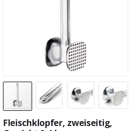
Zum
Anfang
Fleischklopfer, zweiseitig,
der
Bildergalerie