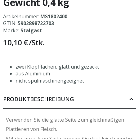
Gewicht 0,4 kg
springen
Artikelnummer:
MS1802400
GTIN:
5902898722703
Marke:
Stalgast
10,10 €
/Stk.
zwei Klopfflächen, glatt und gezackt
aus Aluminium
nicht spülmaschinengeeignet
PRODUKTBESCHREIBUNG
Verwenden Sie die glatte Seite zum gleichmäßigen
Plattieren von Fleisch.
Mit der gezackten Seite können Sie das Fleisch mürbe