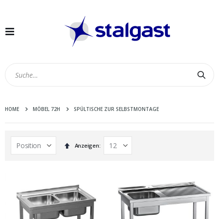
Navigation
umschalten
Suc
HOME
MÖBEL 72H
SPÜLTISCHE ZUR SELBSTMONTAGE
In
Anzeigen
absteigender
Reihenfolge