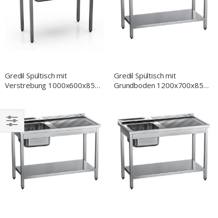
Gredil Spültisch mit
Gredil Spültisch mit
Verstrebung 1000x600x850
Grundboden 1200x700x850
mm, zwei Becken, mit
mm, ein Becken links, mit
Aufkantung, Selbstmontage
Aufkantung, Selbstmontage
EINKAUFEN
NACH