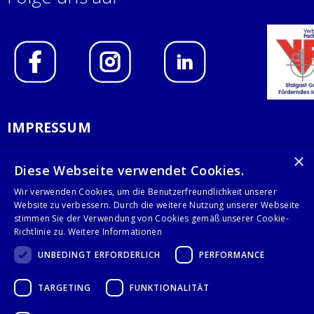
IMPRESSUM
DATENSCHUTZERKLÄRUNG
×
Diese Webseite verwendet Cookies.
AGB
Wir verwenden Cookies, um die Benutzerfreundlichkeit unserer
Website zu verbessern. Durch die weitere Nutzung unserer Webseite
KONTAKT
stimmen Sie der Verwendung von Cookies gemäß unserer Cookie-
Richtlinie zu.
Weitere Informationen
Stalgast GmbH
UNBEDINGT ERFORDERLICH
PERFORMANCE
Mary-Somerville-Str.6
28359 Bremen
TARGETING
FUNKTIONALITÄT
info@stalgast.de