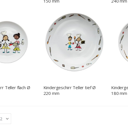
150 mm
240 mm
r Teller flach Ø
Kindergeschirr Teller tief Ø
Kinderge
220 mm
180 mm