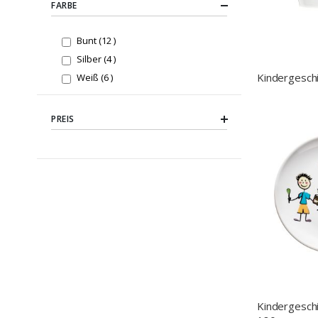
FARBE
items
Bunt
12
items
Silber
4
Kindergeschi
items
Weiß
6
PREIS
Kindergeschir