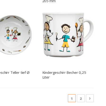
205 mm
schirr Teller tief Ø
Kindergeschirr Becher 0,25
Liter
Seite
Sie lesen gerade Se
Seite
Seite
Weiter
1
2