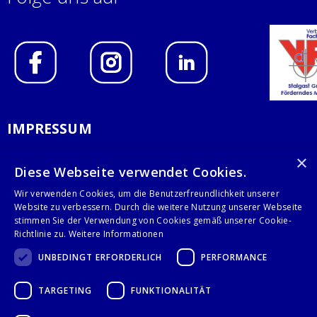
IMPRESSUM
DATENSCHUTZERKLÄRUNG
×
Diese Webseite verwendet Cookies.
AGB
Wir verwenden Cookies, um die Benutzerfreundlichkeit unserer
Website zu verbessern. Durch die weitere Nutzung unserer Webseite
KONTAKT
stimmen Sie der Verwendung von Cookies gemäß unserer Cookie-
Richtlinie zu.
Weitere Informationen
Stalgast GmbH
UNBEDINGT ERFORDERLICH
PERFORMANCE
Mary-Somerville-Str.6
28359 Bremen
TARGETING
FUNKTIONALITÄT
info@stalgast.de