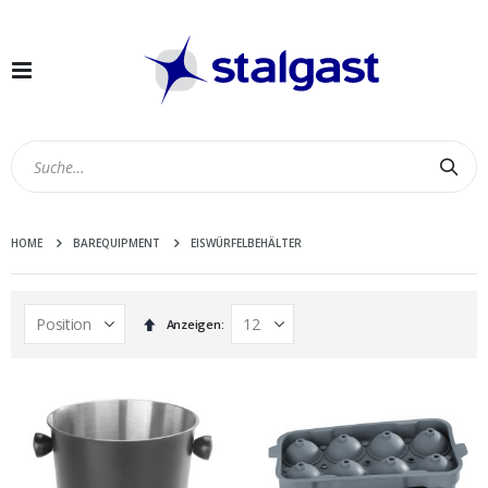
Navigation
umschalten
Suc
HOME
BAREQUIPMENT
EISWÜRFELBEHÄLTER
In
Anzeigen
absteigender
Reihenfolge