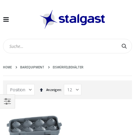
Navigation
umschalten
Suc
HOME
BAREQUIPMENT
EISWÜRFELBEHÄLTER
In
Anzeigen
absteigender
Reihenfolge
EINKAUFEN
NACH