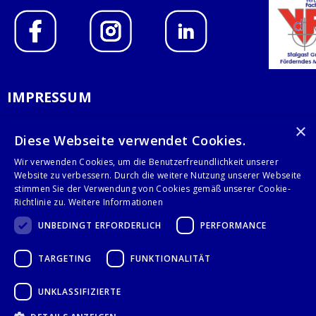
IMPRESSUM
DATENSCHUTZERKLÄRUNG
×
Diese Webseite verwendet Cookies.
AGB
Wir verwenden Cookies, um die Benutzerfreundlichkeit unserer
Website zu verbessern. Durch die weitere Nutzung unserer Webseite
KONTAKT
stimmen Sie der Verwendung von Cookies gemäß unserer Cookie-
Richtlinie zu.
Weitere Informationen
Stalgast GmbH
UNBEDINGT ERFORDERLICH
PERFORMANCE
Mary-Somerville-Str.6
28359 Bremen
TARGETING
FUNKTIONALITÄT
info@stalgast.de
+49 421 408844-0
UNKLASSIFIZIERTE