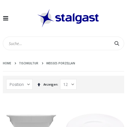
Navigation
umschalten
Suc
HOME
TISCHKULTUR
WEISSES PORZELLAN
In
Anzeigen
absteigender
Reihenfolge