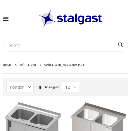
Navigation
umschalten
Suc
HOME
MÖBEL 72H
SPÜLTISCHE, VERSCHWEISST
In
Anzeigen
absteigender
Reihenfolge