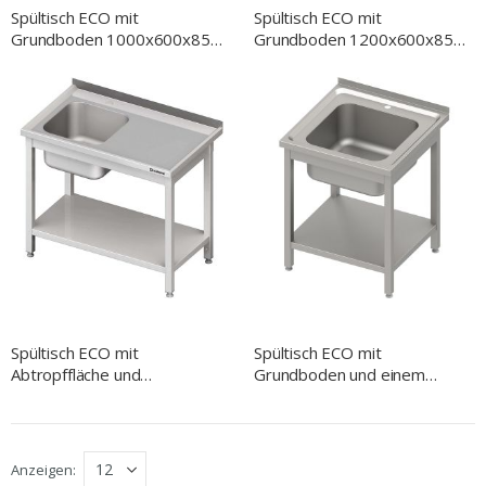
Spültisch ECO mit
Spültisch ECO mit
Grundboden 1000x600x850
Grundboden 1200x600x850
mm, mit einem Becken
mm, mit einem Becken links,
rechts, mit Aufkantung,
mit Aufkantung, verschweißt
verschweißt
Spültisch ECO mit
Spültisch ECO mit
Abtropffläche und
Grundboden und einem
Grundboden, mit Aufkantung,
Becken, mit Aufkantung, 600
1000 mm x 600 mm x 850
mm x 600 mm x 850 mm
mm (BxTxH)
(BxTxH)
Anzeigen