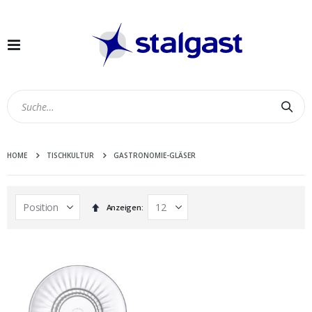
Navigation
umschalten
Suc
HOME
TISCHKULTUR
GASTRONOMIE-GLÄSER
In
Anzeigen
absteigender
Reihenfolge