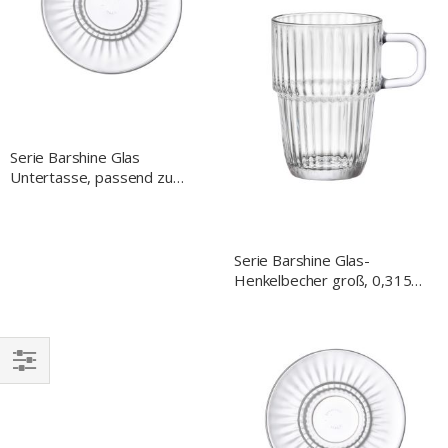
Serie Barshine Glas
Untertasse, passend zu
GL8905250 und GL8906315,
Ø 140 mm
Serie Barshine Glas-
Henkelbecher groß, 0,315
Liter
EINKAUFEN
NACH