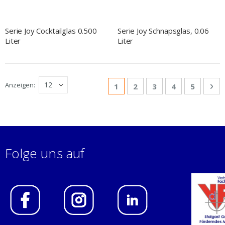
Serie Joy Cocktailglas 0.500
Serie Joy Schnapsglas, 0.06
Liter
Liter
Seite
Anzeigen
Sie lesen gerade Seite
Seite
Seite
Seite
Seite
Sei
We
1
2
3
4
5
Folge uns auf