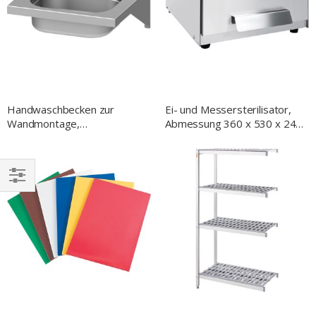
Handwaschbecken zur
Ei- und Messersterilisator,
Wandmontage,
Abmessung 360 x 530 x 245
400x350x150 mm, mit
mm (BxTxH)
Aufkantung, verschweißt
EINKAUFEN
NACH