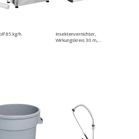
olf 85 kg/h
Insektenvernichter,
Wirkungskreis 30 m,
Abmessung 500 x 95 x 320
mm (BxTxH)