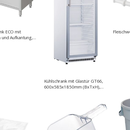
ank ECO mit
Fleischw
 und Aufkantung,
x 850 mm (BxTxH)
Kühlschrank mit Glastür GT66,
600x585x1850mm (BxTxH),
400 L