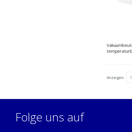
Vakuumbeutel
temperaturb
°C bis +99 
(BxT)
Anzeigen
Folge uns auf