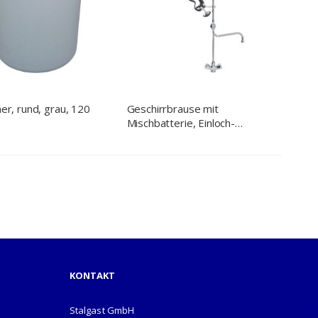
mer, rund, grau, 120
Geschirrbrause mit
Mischbatterie, Einloch-
Montage, mit Wasserhahn,
zwei Mischventile
KONTAKT
Stalgast GmbH