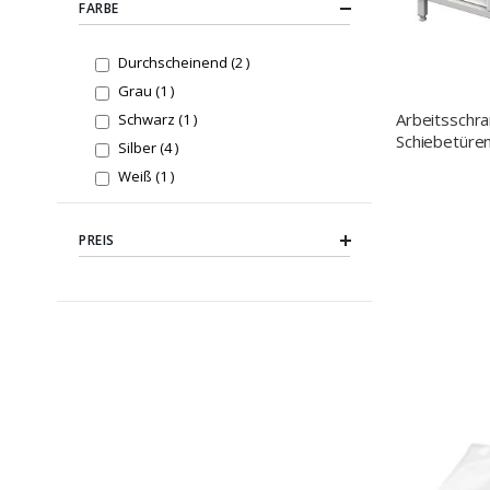
FARBE
items
Durchscheinend
2
item
Grau
1
Arbeitsschr
item
Schwarz
1
Schiebetüren
items
Silber
4
1000 x 600 
item
Weiß
1
PREIS