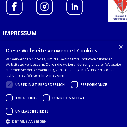
IMPRESSUM
DATENSCHUTZERKLÄRUNG
×
Diese Webseite verwendet Cookies.
AGB
Wir verwenden Cookies, um die Benutzerfreundlichkeit unserer
Website zu verbessern. Durch die weitere Nutzung unserer Webseite
stimmen Sie der Verwendung von Cookies gemäß unserer Cookie-
KONTAKT
Richtlinie zu.
Weitere Informationen
Stalgast GmbH
UNBEDINGT ERFORDERLICH
PERFORMANCE
Mary-Somerville-Str.6
28359 Bremen
TARGETING
FUNKTIONALITÄT
info@stalgast.de
UNKLASSIFIZIERTE
+49 421 408844-0
DETAILS ANZEIGEN