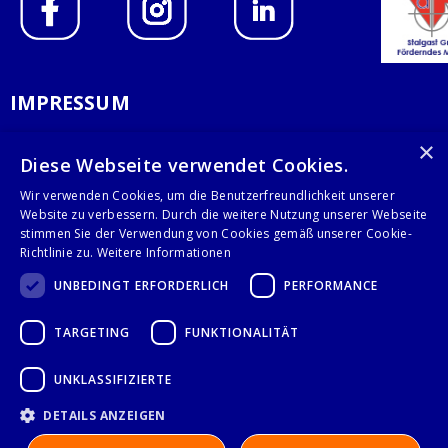
IMPRESSUM
DATENSCHUTZERKLÄRUNG
×
Diese Webseite verwendet Cookies.
AGB
Wir verwenden Cookies, um die Benutzerfreundlichkeit unserer
Website zu verbessern. Durch die weitere Nutzung unserer Webseite
KONTAKT
stimmen Sie der Verwendung von Cookies gemäß unserer Cookie-
Richtlinie zu.
Weitere Informationen
Stalgast GmbH
UNBEDINGT ERFORDERLICH
PERFORMANCE
Mary-Somerville-Str.6
28359 Bremen
TARGETING
FUNKTIONALITÄT
info@stalgast.de
+49 421 408844-0
UNKLASSIFIZIERTE
DETAILS ANZEIGEN