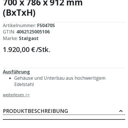
700 x 786 x 912 mm
springen
(BxTxH)
Artikelnummer:
FS0470S
GTIN:
4062125005106
Marke:
Stalgast
1.920,00 €
/Stk.
Ausführung
Gehäuse und Unterbau aus hochwertigem
Edelstahl
Temperaturbereich: 50-300°C
weiterlesen >>
Tiegel-Nutzinhalt: ca. 40 I
Tiegelabmessungen bis zur max.
Füllhöhe:567x427x139 mm (BxTxH)
PRODUKTBESCHREIBUNG
manuelle Kippvorrichtung mittels Griff
schmale Schüttöffnung für präzises Ausgießen