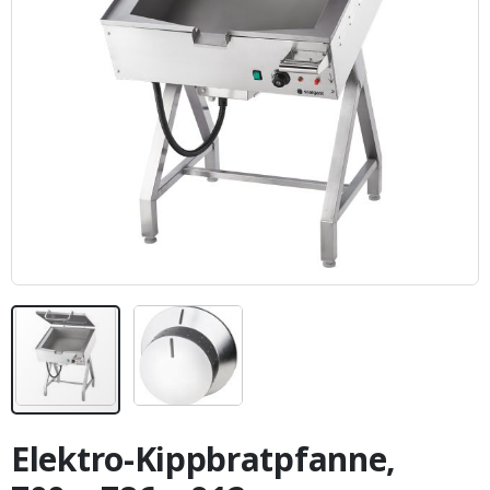
Zum
Anfang
Elektro-Kippbratpfanne,
der
Bildergalerie