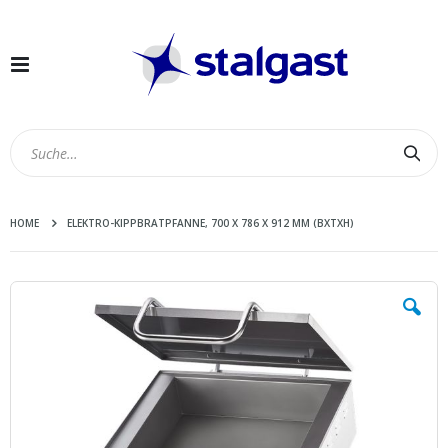
Navigation
umschalten
Suc
HOME
ELEKTRO-KIPPBRATPFANNE, 700 X 786 X 912 MM (BXTXH)
Zum
Ende
der
Bildergalerie
springen