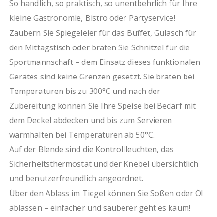
Deckel mit großem Griff, bis max. 90° aufklappbar
So handlich, so praktisch, so unentbehrlich für Ihre
Knebel zur Temperaturregelung
kleine Gastronomie, Bistro oder Partyservice!
Kontrollleuchte
Zaubern Sie Spiegeleier für das Buffet, Gulasch für
Sicherheitsthermostat
Kippschalter für Ein/Aus
den Mittagstisch oder braten Sie Schnitzel für die
verstärktes Untergestell
Sportmannschaft – dem Einsatz dieses funktionalen
höhenverstellbare Füße (30 mm)
Gerätes sind keine Grenzen gesetzt. Sie braten bei
Extras
Temperaturen bis zu 300°C und nach der
wartungsfreundliche Konstruktion
Zubereitung können Sie Ihre Speise bei Bedarf mit
polnische Qualitätsproduktion
dem Deckel abdecken und bis zum Servieren
ressourcenschonende Fertigung durch Verzicht auf
Folierung
warmhalten bei Temperaturen ab 50°C.
Auf der Blende sind die Kontrollleuchten, das
Hinweis:
Netzkabel nicht im Lieferumfang enthalten
Sicherheitsthermostat und der Knebel übersichtlich
und benutzerfreundlich angeordnet.
Über den Ablass im Tiegel können Sie Soßen oder Öl
ablassen – einfacher und sauberer geht es kaum!