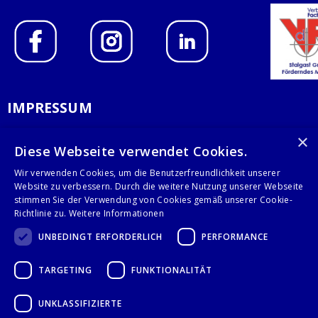
IMPRESSUM
DATENSCHUTZERKLÄRUNG
×
Diese Webseite verwendet Cookies.
AGB
Wir verwenden Cookies, um die Benutzerfreundlichkeit unserer
Website zu verbessern. Durch die weitere Nutzung unserer Webseite
KONTAKT
stimmen Sie der Verwendung von Cookies gemäß unserer Cookie-
Richtlinie zu.
Weitere Informationen
Stalgast GmbH
UNBEDINGT ERFORDERLICH
PERFORMANCE
Mary-Somerville-Str.6
28359 Bremen
TARGETING
FUNKTIONALITÄT
info@stalgast.de
+49 421 408844-0
UNKLASSIFIZIERTE