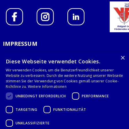
IMPRESSUM
DATENSCHUTZERKLÄRUNG
×
Diese Webseite verwendet Cookies.
AGB
Wir verwenden Cookies, um die Benutzerfreundlichkeit unserer
Website zu verbessern. Durch die weitere Nutzung unserer Webseite
KONTAKT
stimmen Sie der Verwendung von Cookies gemäß unserer Cookie-
Richtlinie zu.
Weitere Informationen
Stalgast GmbH
UNBEDINGT ERFORDERLICH
PERFORMANCE
Mary-Somerville-Str.6
28359 Bremen
TARGETING
FUNKTIONALITÄT
info@stalgast.de
+49 421 408844-0
UNKLASSIFIZIERTE