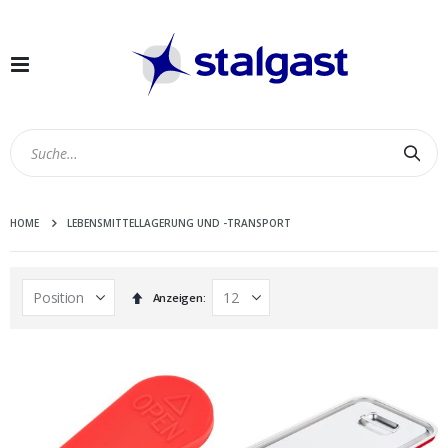
Navigation
umschalten
Suc
HOME
LEBENSMITTELLAGERUNG UND -TRANSPORT
In
Anzeigen
absteigender
Reihenfolge