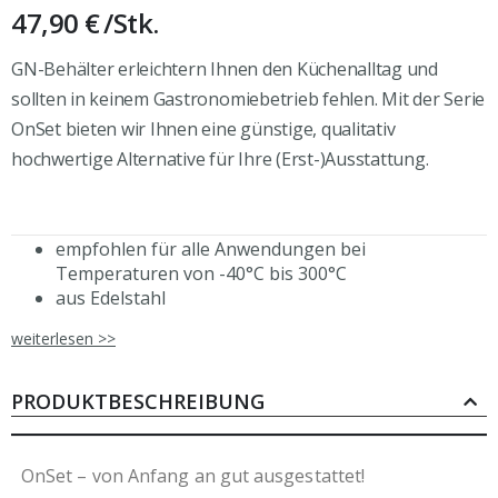
47,90 €
/Stk.
GN-Behälter erleichtern Ihnen den Küchenalltag und
sollten in keinem Gastronomiebetrieb fehlen. Mit der Serie
OnSet bieten wir Ihnen eine günstige, qualitativ
hochwertige Alternative für Ihre (Erst-)Ausstattung.
empfohlen für alle Anwendungen bei
Temperaturen von -40°C bis 300°C
aus Edelstahl
leicht sauber zu halten
weiterlesen >>
vielseitige Verwendung in: Kühlvitrinen und -
theken, Heißluft-Dampfgarern, Bains Marie,
Transportbehältern sowie zur
PRODUKTBESCHREIBUNG
Lebensmittellagerung
Deckel separat erhältlich
OnSet – von Anfang an gut ausgestattet!