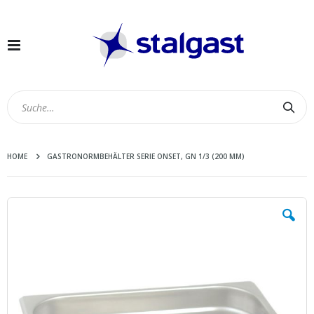
Navigation
umschalten
Suc
HOME
GASTRONORMBEHÄLTER SERIE ONSET, GN 1/3 (200 MM)
Zum
Ende
der
Bildergalerie
springen