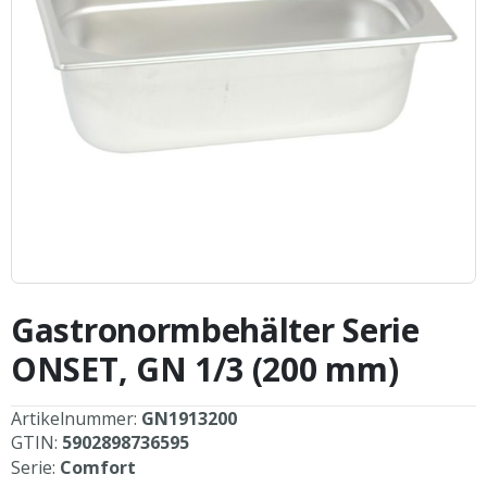
Zum
Anfang
Gastronormbehälter Serie
der
Bildergalerie
ONSET, GN 1/3 (200 mm)
springen
Artikelnummer:
GN1913200
GTIN:
5902898736595
Serie:
Comfort