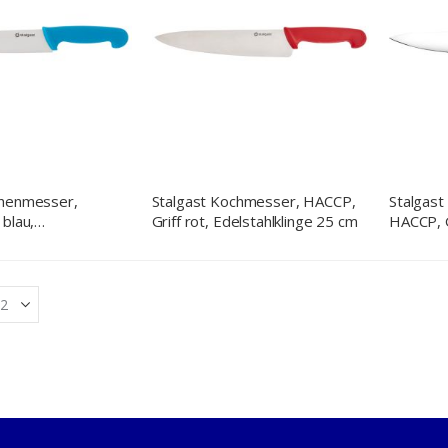
chenmesser,
Stalgast Kochmesser, HACCP,
Stalgas
 blau,
Griff rot, Edelstahlklinge 25 cm
HACCP, G
nge 22 cm
Edelstah