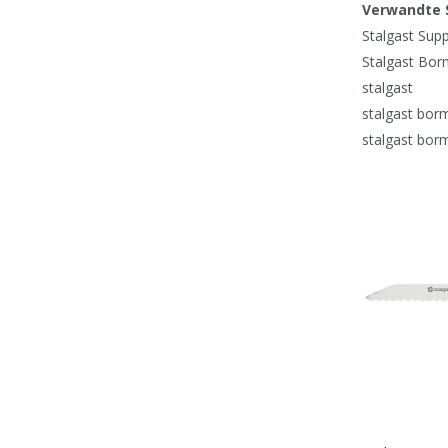
Verwandte 
Stalgast Sup
Stalgast Bor
stalgast
stalgast borm
stalgast borm