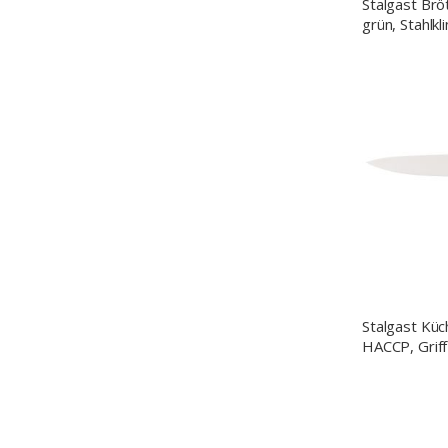
Stalgast Brö
grün, Stahlkl
Stalgast Kü
HACCP, Griff
Edelstahlkli