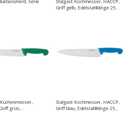
ktionsherd, Serie
Stalgast Kochmesser, HACCP,
Griff gelb, Edelstahlklinge 25
cm
t Küchenmesser,
Stalgast Kochmesser, HACCP,
riff grün,
Griff blau, Edelstahlklinge 25
lklinge 22 cm
cm