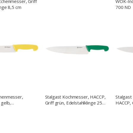
tchenmesser, Griff
WOK-Indu
inge 8,5 cm
700 ND
chenmesser,
Stalgast Kochmesser, HACCP,
Stalgas
 gelb,
Griff grün, Edelstahlklinge 25
HACCP, G
nge 22 cm
cm
Edelstah