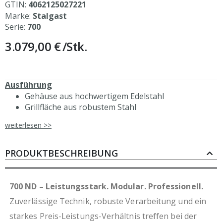
GTIN:
4062125027221
Marke:
Stalgast
Serie:
700
3.079,00 €
/Stk.
Ausführung
Gehäuse aus hochwertigem Edelstahl
Grillfläche aus robustem Stahl
Abmessungen Grillfläche: 797x560 mm (BxT)
weiterlesen >>
Oberfläche Grillfläche: gerillt
Temperatur bis 300°C, stufenlos regulierbar
2 separat regelbare Grillzonen
PRODUKTBESCHREIBUNG
Auffangrinne mit Ablassöffnung
Fettauffangschublade
Elektrozündung
700 ND – Leistungsstark. Modular. Professionell.
Pilotflamme
Zuverlässige Technik, robuste Verarbeitung und ein
lasergraviertes Bedienfeld
starkes Preis-Leistungs-Verhältnis treffen bei der
Sicherheitsthermostat über Frontblende bedienbar