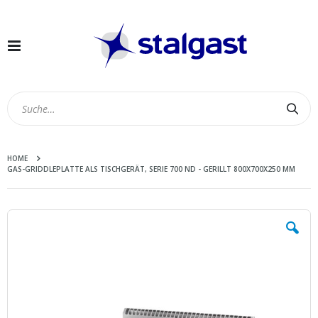
Navigation
umschalten
Suc
HOME
GAS-GRIDDLEPLATTE ALS TISCHGERÄT, SERIE 700 ND - GERILLT 800X700X250 MM
Zum
Ende
der
Bildergalerie
springen