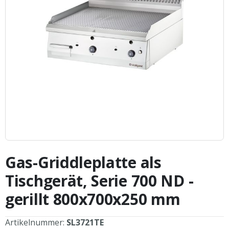
Zum
Anfang
Gas-Griddleplatte als
der
Bildergalerie
Tischgerät, Serie 700 ND -
springen
gerillt 800x700x250 mm
Artikelnummer:
SL3721TE