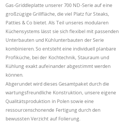
dreiseitige Aufkantung
Gas-Griddleplatte unserer 700 ND-Serie auf eine
Nivellierfüße
großzügige Grillfläche, die viel Platz für Steaks,
Patties & Co bietet. Als Teil unseres modularen
Extras
kombinierbar mit passenden Kühlunterbauten und
Küchensystems lässt sie sich flexibel mit passenden
Unterbauten der 700 ND-Serie
Unterbauten und Kühlunterbauten der Serie
Gasart G20, umrüstbar auf G30
kombinieren. So entsteht eine individuell planbare
wartungsfreundliche Konstruktion
polnische Qualitätsproduktion,
Profiküche, bei der Kochtechnik, Stauraum und
ressourcenschonend durch Verzicht auf Folierung
Kühlung exakt aufeinander abgestimmt werden
können.
Hinweis:
Stromanschluss von 230 Volt erforderlich
Abgerundet wird dieses Gesamtpaket durch die
wartungsfreundliche Konstruktion, unsere eigene
Qualitätsproduktion in Polen sowie eine
ressourcenschonende Fertigung durch den
bewussten Verzicht auf Folierung.