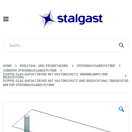
Navigation
umschalten
Suc
HOME
EDELSTAHL- UND PROJEKTMÖBEL
SPEISENAUSGABESYSTEME
ZUBEHÖR SPEISENAUSGABESYSTEME
DOPPEL-GLAS-AUFSATZBORD MIT HUSTENSCHUTZ, WÄRMELAMPE UND
BELEUCHTUNG
DOPPEL-GLAS-AUFSATZBORD MIT HUSTENSCHUTZ UND BELEUCHTUNG 790X455X700
MM FÜR SPEISENAUSGABESYSTEME
Zum
Ende
der
Bildergalerie
springen