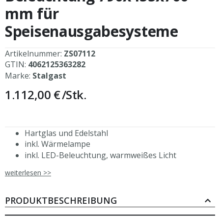
mm für
Speisenausgabesysteme
Artikelnummer:
ZS07112
GTIN:
4062125363282
Marke:
Stalgast
1.112,00 €
/Stk.
Hartglas und Edelstahl
inkl. Wärmelampe
inkl. LED-Beleuchtung, warmweißes Licht
zusätzliche Ablage
weiterlesen >>
Netzschalter rechts (bedienerseitig)
Netzteil rechts herausgeführt (bedienerseitig)
Stromversorgung 230V, 50 Hz
PRODUKTBESCHREIBUNG
geeignete Modulgrößen: 799x750 mm; 830x620