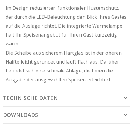
mm; 920x750 mm
gerundeter Hustenschutz
Im Design reduzierter, funktionaler Hustenschutz,
hygienisch und pflegeleicht
der durch die LED-Beleuchtung den Blick Ihres Gastes
Seitenschutz optional erhältlich
auf die Auslage richtet. Die integrierte Wärmelampe
ressourcenschonende Eigenproduktion durch
Verzicht auf Folierung
halt Ihr Speisenangebot für Ihren Gast kurzzeitig
warm.
Die Scheibe aus sicherem Hartglas ist in der oberen
Hälfte leicht gerundet und läuft flach aus. Darüber
befindet sich eine schmale Ablage, die Ihnen die
Ausgabe der ausgewählten Speisen erleichtert.
TECHNISCHE DATEN
DOWNLOADS