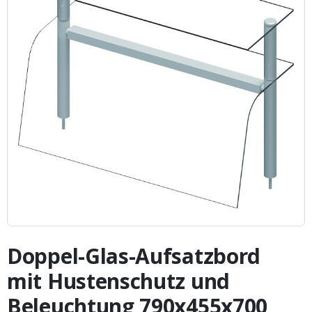
Zum
Anfang
Doppel-Glas-Aufsatzbord
der
Bildergalerie
mit Hustenschutz und
springen
Beleuchtung 790x455x700