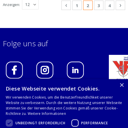
Seite
Anzeigen
Seite
Zurück
Seite
Sie lesen gerade Se
Seite
Seite
Sei
We
1
2
3
4
Folge uns auf
×
Diese Webseite verwendet Cookies.
IMPRESSUM
Wir verwenden Cookies, um die Benutzerfreundlichkeit unserer
Website zu verbessern. Durch die weitere Nutzung unserer Webseite
DATENSCHUTZERKLÄRUNG
stimmen Sie der Verwendung von Cookies gemäß unserer Cookie-
Richtlinie zu.
Weitere Informationen
AGB
UNBEDINGT ERFORDERLICH
PERFORMANCE