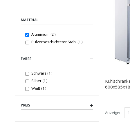
MATERIAL
items
Aluminium
2
item
Pulverbeschichteter Stahl
1
FARBE
item
Schwarz
1
item
Kühlschrank 
Silber
1
600x585x18
item
Weiß
1
400 L
PREIS
Anzeigen