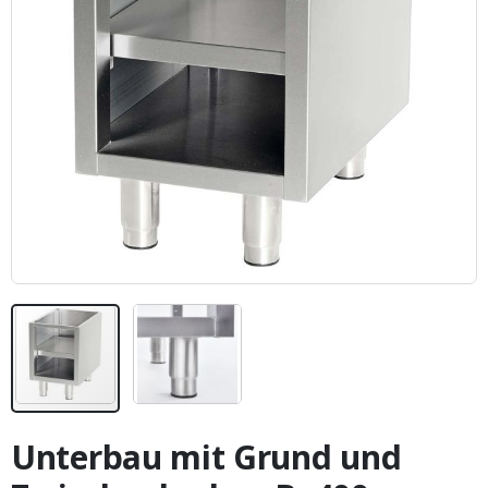
Zum
Anfang
Unterbau mit Grund und
der
Bildergalerie