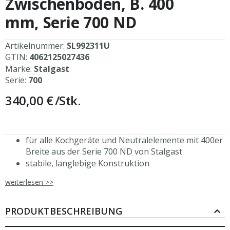
Zwischenboden, B. 400
springen
mm, Serie 700 ND
Artikelnummer:
SL992311U
GTIN:
4062125027436
Marke:
Stalgast
Serie:
700
340,00 €
/Stk.
für alle Kochgeräte und Neutralelemente mit 400er
Breite aus der Serie 700 ND von Stalgast
stabile, langlebige Konstruktion
Streben aus Vierkantprofilen
weiterlesen >>
Inkl. vierfach höhenverstellbarer Regalboden
höhenverstellbare Füße (-20/+40 mm)
hochwertiger Edelstahl
PRODUKTBESCHREIBUNG
Flügeltür zum Nachrüsten erhältlich