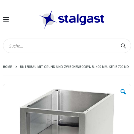
Navigation
umschalten
Suc
HOME
UNTERBAU MIT GRUND UND ZWISCHENBODEN, B. 400 MM, SERIE 700 ND
Zum
Ende
der
Bildergalerie
springen