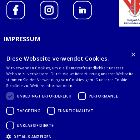
IMPRESSUM
DATENSCHUTZERKLÄRUNG
×
Diese Webseite verwendet Cookies.
AGB
Wir verwenden Cookies, um die Benutzerfreundlichkeit unserer
Website zu verbessern. Durch die weitere Nutzung unserer Webseite
KONTAKT
stimmen Sie der Verwendung von Cookies gemäß unserer Cookie-
Richtlinie zu.
Weitere Informationen
Stalgast GmbH
UNBEDINGT ERFORDERLICH
PERFORMANCE
Mary-Somerville-Str.6
28359 Bremen
TARGETING
FUNKTIONALITÄT
info@stalgast.de
+49 421 408844-0
UNKLASSIFIZIERTE
DETAILS ANZEIGEN