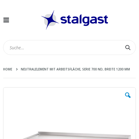
Navigation
umschalten
Suc
HOME
NEUTRALELEMENT MIT ARBEITSFLÄCHE, SERIE 700 ND, BREITE 1200 MM
Zum
Ende
der
Bildergalerie
springen