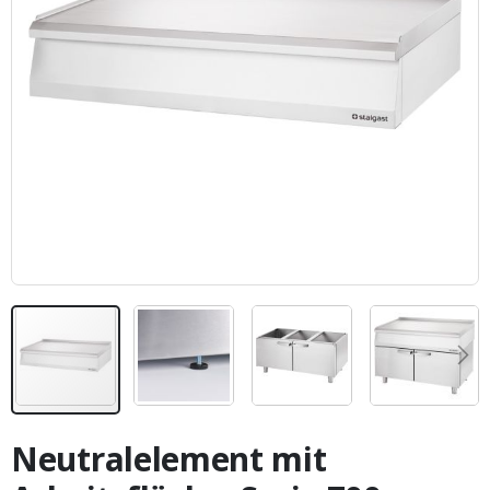
Zum
Anfang
Neutralelement mit
der
Bildergalerie