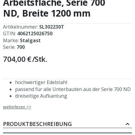
Arbeitsfläche, Serie 700
springen
ND, Breite 1200 mm
Artikelnummer:
SL302230T
GTIN:
4062125026750
Marke:
Stalgast
Serie:
700
704,00 €
/Stk.
hochwertiger Edelstahl
passend für alle Unterbauten aus der Serie 700 ND
dreiseitige Aufkantung
schräggestellte Front für leichtes Arbeiten
weiterlesen >>
hygienisch
Breite 1200 mm
Kamin optional erhältlich
PRODUKTBESCHREIBUNG
ressourcenschonende Produktion