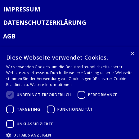
IMPRESSUM
DATENSCHUTZERKLÄRUNG
AGB
KONTAKT
×
Diese Webseite verwendet Cookies.
Stalgast GmbH
Wir verwenden Cookies, um die Benutzerfreundlichkeit unserer
Mary-Somerville-Str.6
Website zu verbessern. Durch die weitere Nutzung unserer Webseite
stimmen Sie der Verwendung von Cookies gemäß unserer Cookie-
28359 Bremen
Richtlinie zu.
Weitere Informationen
info@stalgast.de
+49 421 408844-0
UNBEDINGT ERFORDERLICH
PERFORMANCE
TARGETING
FUNKTIONALITÄT
© 2021 Stalgast GmbH
UNKLASSIFIZIERTE
DETAILS ANZEIGEN