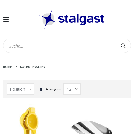
Navigation
umschalten
Suc
HOME
KOCHUTENSILIEN
In
Anzeigen
absteigender
Reihenfolge