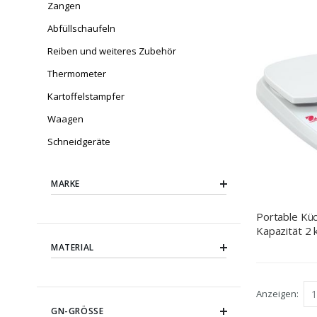
Zangen
Abfüllschaufeln
Reiben und weiteres Zubehör
Thermometer
Kartoffelstampfer
Waagen
Schneidgeräte
MARKE
Portable K
Kapazität 2 k
Abmessung 1
MATERIAL
mm mm (B
Anzeigen
GN-GRÖSSE