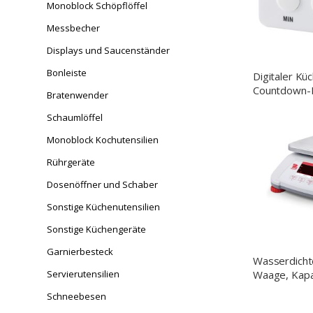
Monoblock Schöpflöffel
Messbecher
Displays und Saucenständer
Bonleiste
Digitaler Kü
Countdown-F
Bratenwender
Schaumlöffel
Monoblock Kochutensilien
Rührgeräte
Dosenöffner und Schaber
Sonstige Küchenutensilien
Sonstige Küchengeräte
Garnierbesteck
Wasserdicht
Waage, Kapaz
Servierutensilien
1 g, 256x2
Schneebesen
(BxTxH)