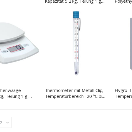
Kapazität 5,2 kg, Teilung 1 g,
Polyethy
Abmessung 144 x 205 x 41
mm mm (BxTxH)
üchenwaage
Thermometer mit Metall-Clip,
Hygro-T
g, Teilung 1 g,
Temperaturbereich -20 °C bis
Temperat
44 x 205 x 41
50 °C
°C
xTxH)