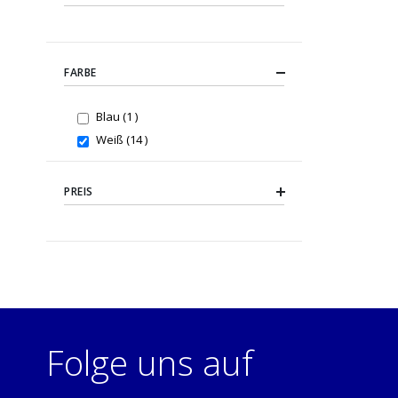
FARBE
item
Blau
1
items
Weiß
14
PREIS
Folge uns auf