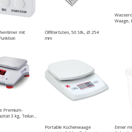
Wasserd
Waage, K
Teilung
chentimer mit
Ölfiltertüten, 50 Stk., Ø 254
(BxTxH)
unktion
mm
e Premium-
ität 3 kg, Teilung
80x121 mm
Portable Küchenwaage
Eimer mi