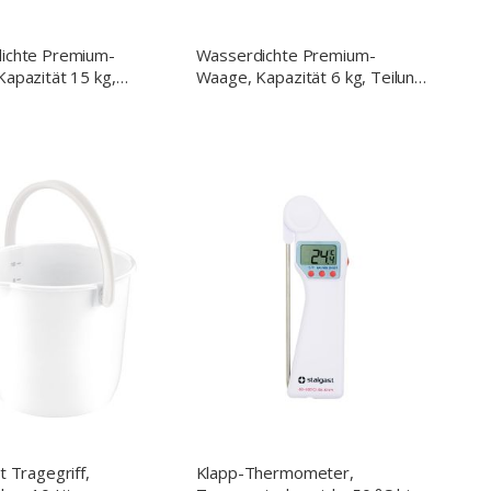
ichte Premium-
Wasserdichte Premium-
apazität 15 kg,
Waage, Kapazität 6 kg, Teilung
 5 g, 256x280x121 mm
2 g, 256x280x121 mm
(BxTxH)
t Tragegriff,
Klapp-Thermometer,