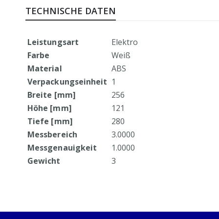
Anfang
TECHNISCHE DATEN
der
Bildergalerie
springen
Mehr
Leistungsart
Elektro
Informationen
Farbe
Weiß
Material
ABS
Verpackungseinheit
1
Breite [mm]
256
Höhe [mm]
121
Tiefe [mm]
280
Messbereich
3.0000
Messgenauigkeit
1.0000
Gewicht
3