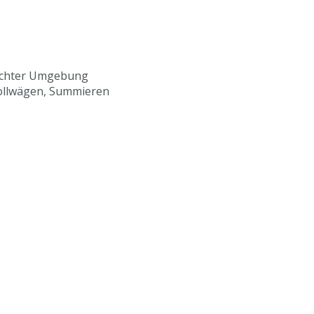
euchter Umgebung
ollwägen, Summieren
kunden
arbonat
seite
ite
kseite
mm (BxT)
ebetrieb (ca. 50 Stunden)
SF)