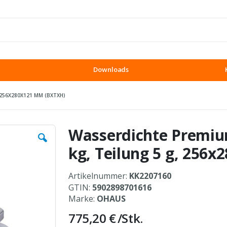
Downloads
 256X280X121 MM (BXTXH)
Wasserdichte Premiu
kg, Teilung 5 g, 256
Artikelnummer:
KK2207160
GTIN:
5902898701616
Marke:
OHAUS
775,20 €
/Stk.