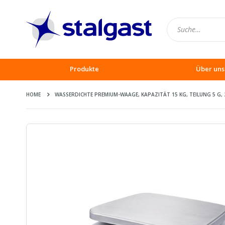
Produkte
Über uns
HOME
WASSERDICHTE PREMIUM-WAAGE, KAPAZITÄT 15 KG, TEILUNG 5 G,
Zum
Ende
der
Bildergalerie
springen