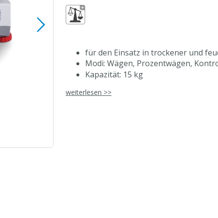
für den Einsatz in trockener und f
Modi: Wägen, Prozentwägen, Kontr
Kapazität: 15 kg
Ablesbarkeit: 5 g
weiterlesen >>
schnelle Stabilisierungszeit: 0,5 Se
stichbeständige Tastatur aus Polyc
Menüführung auf den Tasten
LED-Anzeigen auf Vorder- und Rück
beleuchtete Libelle auf der Vorderse
berührungsloser Sensor an der Rüc
Wägeplatte aus Edelstahl, 190x242
ABS-Gehäuse
Wasserdicht IPX8
Wahlweise Netz- (230 V) oder Batteri
Lebensmittelsicherheitszertifikat (N