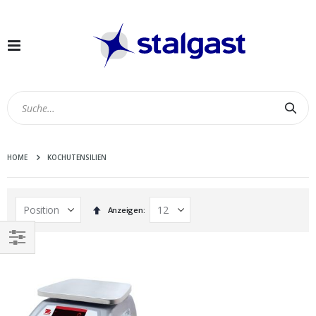
Navigation
umschalten
Suc
HOME
KOCHUTENSILIEN
In
Anzeigen
absteigender
Reihenfolge
EINKAUFEN
NACH