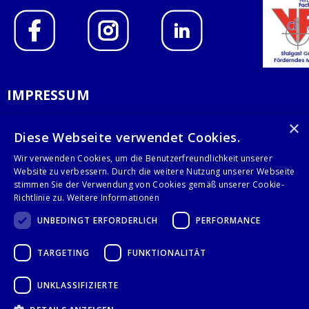
IMPRESSUM
DATENSCHUTZERKLÄRUNG
×
Diese Webseite verwendet Cookies.
AGB
Wir verwenden Cookies, um die Benutzerfreundlichkeit unserer
Website zu verbessern. Durch die weitere Nutzung unserer Webseite
KONTAKT
stimmen Sie der Verwendung von Cookies gemäß unserer Cookie-
Richtlinie zu.
Weitere Informationen
Stalgast GmbH
UNBEDINGT ERFORDERLICH
PERFORMANCE
Mary-Somerville-Str.6
28359 Bremen
TARGETING
FUNKTIONALITÄT
info@stalgast.de
+49 421 408844-0
UNKLASSIFIZIERTE