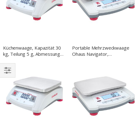
Küchenwaage, Kapazität 30
Portable Mehrzweckwaage
kg, Teilung 5 g, Abmessung
Ohaus Navigator,
255 x 305 x 115 mm
Wägebereich bis 16 kg,
(BxTxH)
Teilung 5 g
EINKAUFEN
NACH