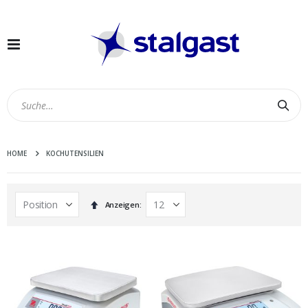
Navigation
umschalten
Suc
HOME
KOCHUTENSILIEN
In
Anzeigen
absteigender
Reihenfolge