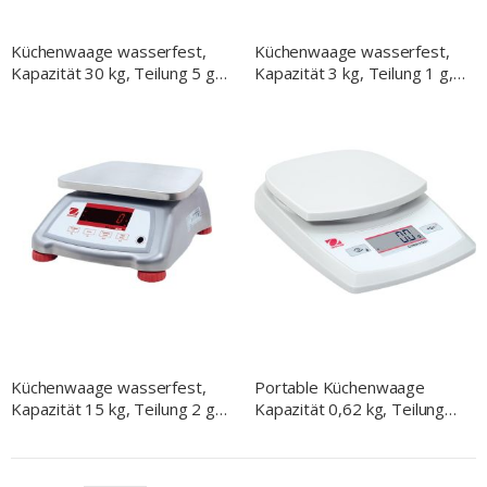
Küchenwaage wasserfest,
Küchenwaage wasserfest,
Kapazität 30 kg, Teilung 5 g,
Kapazität 3 kg, Teilung 1 g,
Abmessung 256 x 280 x 121
Abmessung 256 x 280 x 121
mm (BxTxH)
mm (BxTxH)
Küchenwaage wasserfest,
Portable Küchenwaage
Kapazität 15 kg, Teilung 2 g,
Kapazität 0,62 kg, Teilung
Abmessung 256 x 280 x 121
0,1 g, Abmessung 144 x 205
mm (BxTxH)
x 41 mm mm (BxTxH)