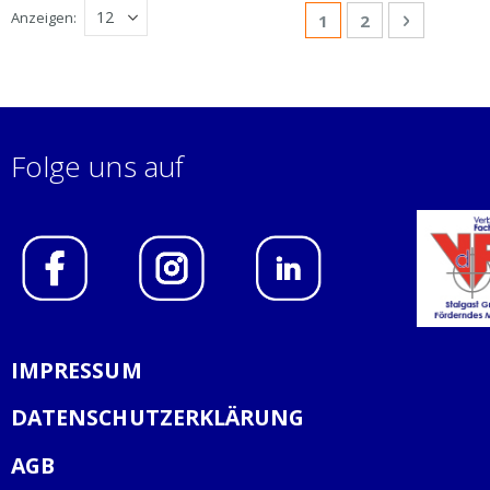
Seite
Anzeigen
Sie lesen gerade Sei
Seite
Seite
Weiter
1
2
Folge uns auf
IMPRESSUM
DATENSCHUTZERKLÄRUNG
AGB