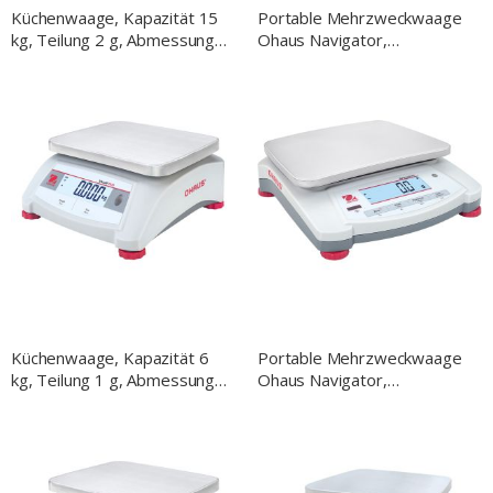
Küchenwaage, Kapazität 15
Portable Mehrzweckwaage
kg, Teilung 2 g, Abmessung
Ohaus Navigator,
255 x 305 x 115 mm
Wägebereich bis 6,4 kg,
(BxTxH)
Teilung 2 g
Küchenwaage, Kapazität 6
Portable Mehrzweckwaage
kg, Teilung 1 g, Abmessung
Ohaus Navigator,
255 x 305 x 115 mm
Wägebereich bis 3,2 kg,
(BxTxH)
Teilung 1 g