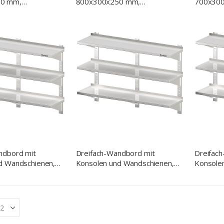
0 mm,
800x300x250 mm,
700x30
verschweißt
verschw
ndbord mit
Dreifach-Wandbord mit
Dreifac
d Wandschienen,
Konsolen und Wandschienen,
Konsole
30 mm,
1500x400x930 mm,
1400x4
lbar, verschweißt
höhenverstellbar, verschweißt
höhenver