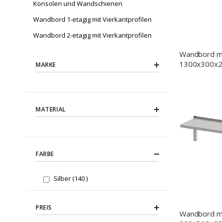
Konsolen und Wandschienen
Wandbord 1-etagig mit Vierkantprofilen
Wandbord 2-etagig mit Vierkantprofilen
Wandbord mit
1300x300x2
MARKE
verschweißt
MATERIAL
FARBE
items
Silber
140
PREIS
Wandbord mit