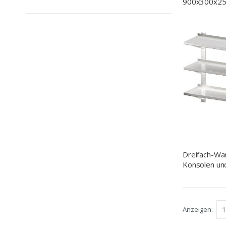
900x300x25
verschweißt
Dreifach-Wa
Konsolen un
1600x400x9
höhenverstel
Anzeigen