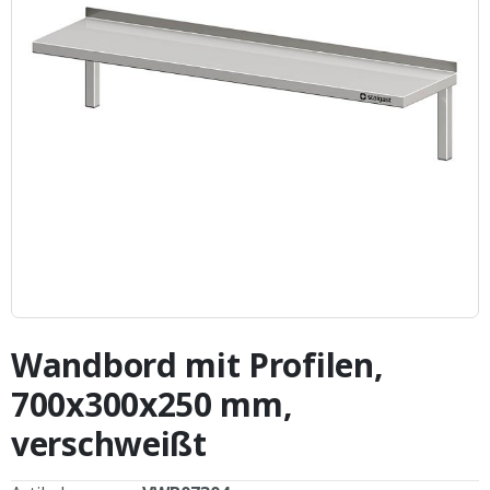
Zum
Anfang
Wandbord mit Profilen,
der
Bildergalerie
700x300x250 mm,
springen
verschweißt