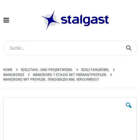
Navigation
umschalten
Suc
HOME
EDELSTAHL- UND PROJEKTMÖBEL
EDELSTAHLMÖBEL
WANDBORDE
WANDBORD 1-ETAGIG MIT VIERKANTPROFILEN
WANDBORD MIT PROFILEN, 700X300X250 MM, VERSCHWEISST
Zum
Ende
der
Bildergalerie
springen