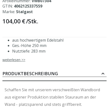
Artikelnummer:
VWB07304
GTIN:
4062125337559
Marke:
Stalgast
104,00 €
/Stk.
aus hochwertigem Edelstahl
Ges.-Höhe 250 mm
Nutztiefe: 283 mm
Aufkantung hinten, 30 mm Höhe
weiterlesen >>
mit zwei Profilen zur Wandbefestigung
auch mit einer Tiefe von 300 mm erhältlich
Befestigungsmaterial nicht im Lieferumfang
PRODUKTBESCHREIBUNG
enthalten
aus eigener, ressourcenschonender Produktion
durch Verzicht auf Folierung
Schaffen Sie mit unserem verschweißten Wandbord
aus eigener Produktion stabilen Stauraum an der
Wand - platzsparend und stets griffbereit.