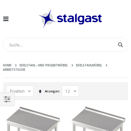
Navigation
umschalten
Suc
HOME
EDELSTAHL- UND PROJEKTMÖBEL
EDELSTAHLMÖBEL
ARBEITSTISCHE
In
Anzeigen
absteigender
Reihenfolge
EINKAUFEN
NACH