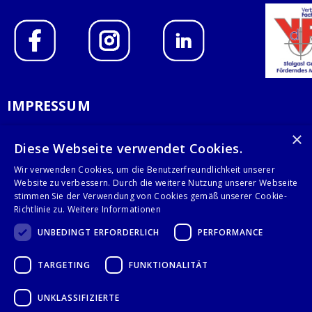
IMPRESSUM
DATENSCHUTZERKLÄRUNG
×
Diese Webseite verwendet Cookies.
AGB
Wir verwenden Cookies, um die Benutzerfreundlichkeit unserer
Website zu verbessern. Durch die weitere Nutzung unserer Webseite
KONTAKT
stimmen Sie der Verwendung von Cookies gemäß unserer Cookie-
Richtlinie zu.
Weitere Informationen
Stalgast GmbH
UNBEDINGT ERFORDERLICH
PERFORMANCE
Mary-Somerville-Str.6
28359 Bremen
TARGETING
FUNKTIONALITÄT
info@stalgast.de
+49 421 408844-0
UNKLASSIFIZIERTE