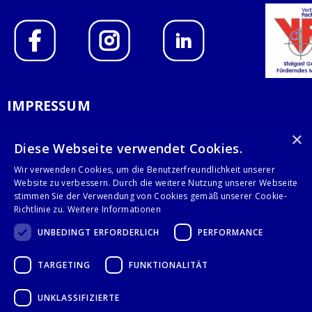
IMPRESSUM
DATENSCHUTZERKLÄRUNG
×
Diese Webseite verwendet Cookies.
AGB
Wir verwenden Cookies, um die Benutzerfreundlichkeit unserer
Website zu verbessern. Durch die weitere Nutzung unserer Webseite
KONTAKT
stimmen Sie der Verwendung von Cookies gemäß unserer Cookie-
Richtlinie zu.
Weitere Informationen
Stalgast GmbH
UNBEDINGT ERFORDERLICH
PERFORMANCE
Mary-Somerville-Str.6
28359 Bremen
TARGETING
FUNKTIONALITÄT
info@stalgast.de
+49 421 408844-0
UNKLASSIFIZIERTE