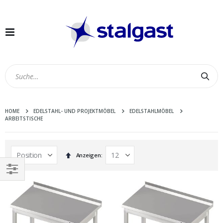
Navigation
umschalten
Suc
HOME
EDELSTAHL- UND PROJEKTMÖBEL
EDELSTAHLMÖBEL
ARBEITSTISCHE
In
Anzeigen
absteigender
Reihenfolge
EINKAUFEN
NACH