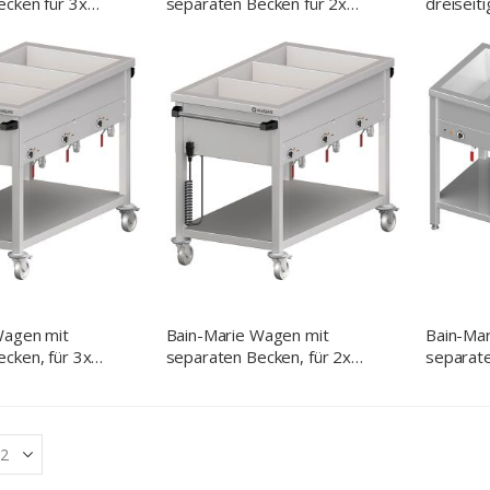
ecken für 3x
separaten Becken für 2x
dreiseit
5x660x850 mm
GN1/1, 760x660x850 mm
Einschü
Griff auf der
(BxTxH), mit Griff auf der
(BxTxH)
Längsseite
Wagen mit
Bain-Marie Wagen mit
Bain-Mar
cken, für 3x
separaten Becken, für 2x
separate
600x850 mm
GN1/880x600x850 mm
GN1/10