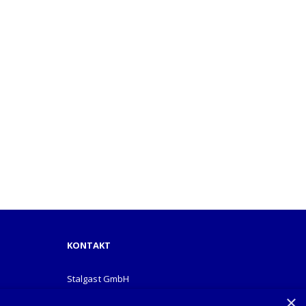
KONTAKT
Stalgast GmbH
Mary-Somerville-Str.6
×