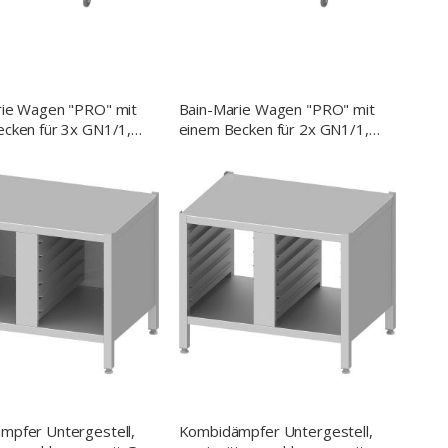
rie Wagen "PRO" mit
Bain-Marie Wagen "PRO" mit
cken für 3x GN1/1,
einem Becken für 2x GN1/1,
0x850 mm (BxTxH),
760x660x850 mm (BxTxH),
f auf der Längsseite
mit Griff auf der Längsseite
mpfer Untergestell,
Kombidämpfer Untergestell,