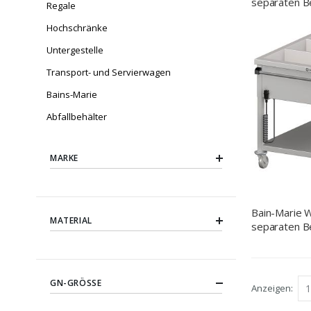
separaten B
Regale
GN1/1, 108
Hochschränke
(BxTxH), mit 
Längsseite
Untergestelle
Transport- und Servierwagen
Bains-Marie
Abfallbehälter
MARKE
Bain-Marie 
MATERIAL
separaten Be
GN1/1205x
GN-GRÖSSE
Anzeigen