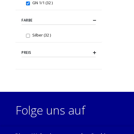
items
GN 1/1
32
FARBE
items
Silber
32
PREIS
Folge uns auf