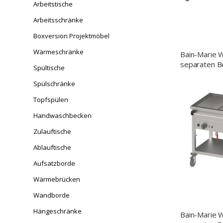
Arbeitstische
Arbeitsschränke
Boxversion Projektmöbel
Wärmeschränke
Bain-Marie 
separaten B
Spültische
GN1/1 141
(BxTxH), mit 
Spülschränke
Längsseite
Topfspülen
Handwaschbecken
Zulauftische
Ablauftische
Aufsatzborde
Wärmebrücken
Wandborde
Hängeschränke
Bain-Marie 