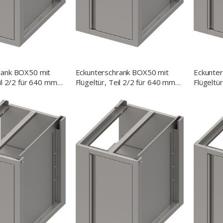
rank BOX50 mit
Eckunterschrank BOX50 mit
Eckunte
eil 2/2 für 640 mm
Flügeltür, Teil 2/2 für 640 mm
Flügeltü
, 500x640x700 mm
Anbautiefe, 400x640x700 mm
Anbauti