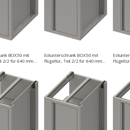
rank BOX50 mit
Eckunterschrank BOX50 mit
Eckunte
eil 2/2 für 640 mm
Flügeltür, Teil 2/2 für 640 mm
Flügeltü
, 900x640x700 mm
Anbautiefe, 800x640x700 mm
Anbauti