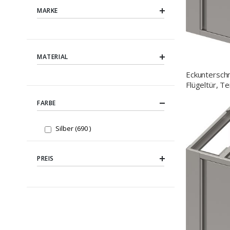
MARKE
MATERIAL
Eckuntersch
Flügeltür, T
Anbautiefe
FARBE
items
Silber
690
PREIS