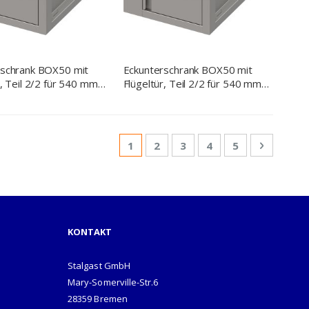
rschrank BOX50 mit
Eckunterschrank BOX50 mit
r, Teil 2/2 für 540 mm
Flügeltür, Teil 2/2 für 540 mm
efe, 500x540x700 mm
Anbautiefe, 400x540x700 mm
Seite
Sie lesen gerade Seite
Seite
Seite
Seite
Seite
Seite
Weiter
1
2
3
4
5
KONTAKT
Stalgast GmbH
Mary-Somerville-Str.6
28359 Bremen