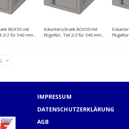
rank BOX50 mit
Eckunterschrank BOX50 mit
Eckunte
eil 2/2 für 540 mm
Flügeltür, Teil 2/2 für 540 mm
Flügeltü
, 700x540x700 mm
Anbautiefe, 600x540x700 mm
Anbauti
IMPRESSUM
DATENSCHUTZERKLÄRUNG
AGB