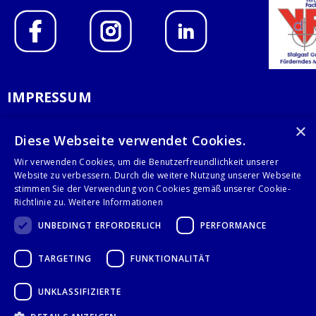
IMPRESSUM
DATENSCHUTZERKLÄRUNG
×
Diese Webseite verwendet Cookies.
AGB
Wir verwenden Cookies, um die Benutzerfreundlichkeit unserer
Website zu verbessern. Durch die weitere Nutzung unserer Webseite
KONTAKT
stimmen Sie der Verwendung von Cookies gemäß unserer Cookie-
Richtlinie zu.
Weitere Informationen
Stalgast GmbH
UNBEDINGT ERFORDERLICH
PERFORMANCE
Mary-Somerville-Str.6
28359 Bremen
TARGETING
FUNKTIONALITÄT
info@stalgast.de
+49 421 408844-0
UNKLASSIFIZIERTE