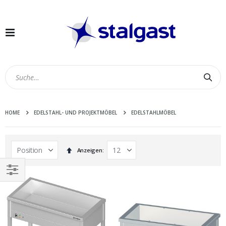
Navigation
umschalten
Suc
HOME
EDELSTAHL- UND PROJEKTMÖBEL
EDELSTAHLMÖBEL
In
Anzeigen
absteigender
Reihenfolge
EINKAUFEN
NACH