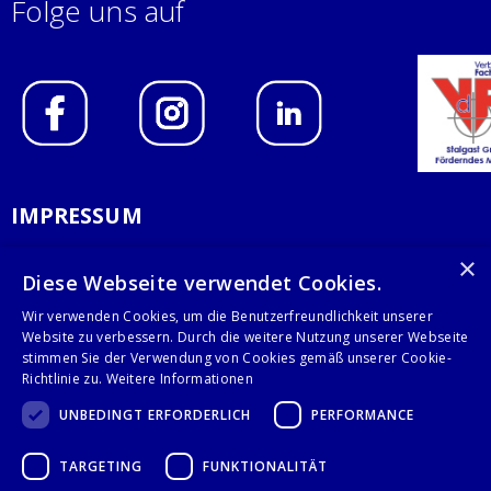
Folge uns auf
IMPRESSUM
DATENSCHUTZERKLÄRUNG
×
Diese Webseite verwendet Cookies.
AGB
Wir verwenden Cookies, um die Benutzerfreundlichkeit unserer
Website zu verbessern. Durch die weitere Nutzung unserer Webseite
KONTAKT
stimmen Sie der Verwendung von Cookies gemäß unserer Cookie-
Richtlinie zu.
Weitere Informationen
Stalgast GmbH
UNBEDINGT ERFORDERLICH
PERFORMANCE
Mary-Somerville-Str.6
28359 Bremen
TARGETING
FUNKTIONALITÄT