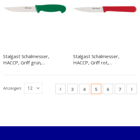
Stalgast Schälmesser,
Stalgast Schälmesser,
HACCP, Griff grün,
HACCP, Griff rot,
Edelstahlklinge 10 cm
Edelstahlklinge 9 cm
Seite
Anzeigen
Seite
Zurück
Seite
Seite
Sie lesen gerade Se
Seite
Seite
Sei
We
3
4
5
6
7