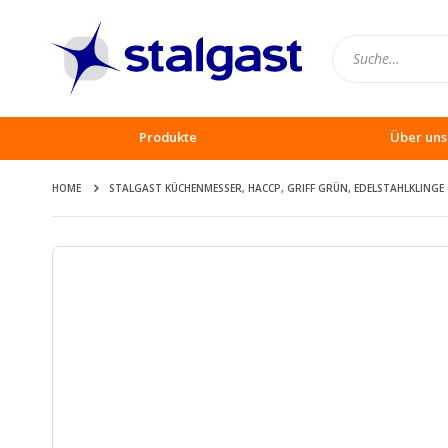
Produkte
Über uns
HOME
STALGAST KÜCHENMESSER, HACCP, GRIFF GRÜN, EDELSTAHLKLINGE 
Zum
Ende
der
Bildergalerie
springen