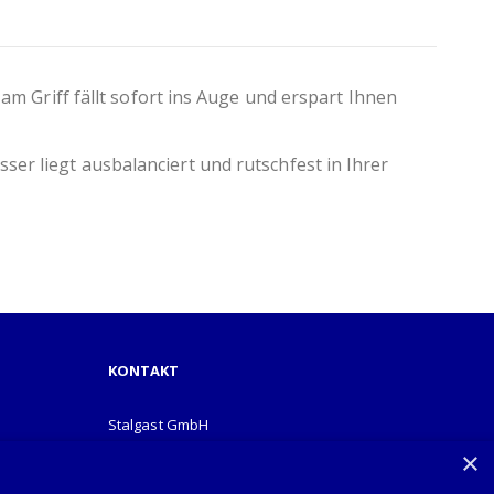
Griff fällt sofort ins Auge und erspart Ihnen
ser liegt ausbalanciert und rutschfest in Ihrer
KONTAKT
Stalgast GmbH
Mary-Somerville-Str.6
×
28359 Bremen