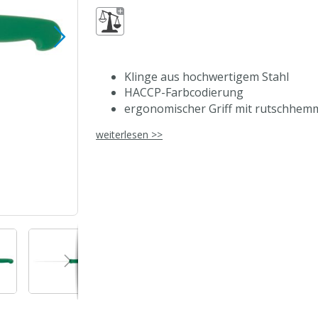
Klinge aus hochwertigem Stahl
HACCP-Farbcodierung
ergonomischer Griff mit rutschhem
Fingerschutz für sicheres Arbeiten
weiterlesen >>
ausbalanciert für komfortables Arbe
spülmaschinengeeignet
einfach nachschärfbar