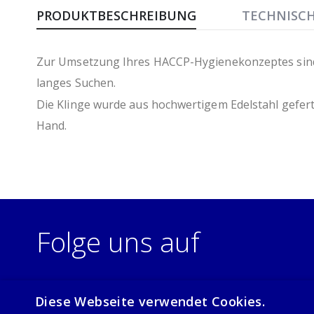
Anfang
PRODUKTBESCHREIBUNG
TECHNISC
der
Bildergalerie
springen
Zur Umsetzung Ihres HACCP-Hygienekonzeptes sind f
langes Suchen.
Die Klinge wurde aus hochwertigem Edelstahl geferti
Hand.
Folge uns auf
Diese Webseite verwendet Cookies.