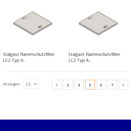
Edelstahlklinge 10,5 cm
400x700x850 mm (BxTxH)
Stalgast Flammschutzfilter
Stalgast Flammschutzfilter
LC2 Typ A
LC2 Typ A
Zyklonen-/Labyrinthfilter
Zyklonen-/Labyrinthfilter
500x500x50 mm
400x500x50 mm
Seite
Anzeigen
Seite
Zurück
Seite
Seite
Sie lesen gerade Se
Seite
Seite
Sei
We
3
4
5
6
7